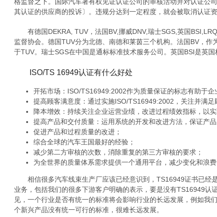
格监督之下。国际汽车署有权见证认证公司的审核活动并对认证公司
其认证的供应商的投诉〕。违规分达到一定程度，就会被取消认证
有德国DEKRA, TUV，法国BV,挪威DNV,瑞士SGS,英国BS
监督协会。德国TUV分为北德、南德和莱茵三个机构。法国BV，作
于TUV。瑞士SGS在中国是通标标准技术服务公司。英国BSI是英
ISO/TS 16949认证有什么好处
开拓市场：ISO/TS16949:2002作为质量保证的标志有
提高顾客满意度：通过实施ISO/TS16949:2002，关注
降本增效：持续关注企业运营业绩，改进过程绩效指标，以实
提高产品和交付质量：运用系统的开发和改进方法，保证产品
促进产品和过程质量的改进；
综合全球的汽车王国最好的经验；
减少第二方审核的次数，消除重复的第三方审核的要求；
为全世界的质量体系需求提供一个通用平台，减少变化和浪费
相信很多汽车线束生产厂应该已经意识到，TS16949证书已
业务，包括我们的很多下游客户明确的表示，要是没有TS16949认证
见，一个行业是否有统一的标准将会影响行业的长远发展，例如我
个新兴产品没有统一可行的标准，很难长远发展。