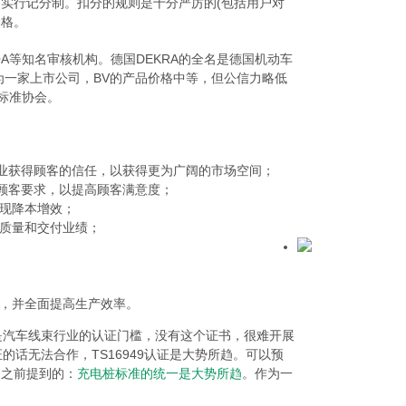
实行记分制。扣分的规则是十分严厉的(包括用户对
资格。
I,LRQA等知名审核机构。德国DEKRA的全名是德国机动车
为一家上市公司，BV的产品价格中等，但公信力略低
国标准协会。
助于企业获得顾客的信任，以获得更为广阔的市场空间；
并满足顾客要求，以提高顾客满意度；
现降本增效；
质量和交付业绩；
，并全面提高生产效率。
经是汽车线束行业的认证门槛，没有这个证书，很难开展
的话无法合作，TS16949认证是大势所趋。可以预
们之前提到的：
充电桩标准的统一是大势所趋
。作为一